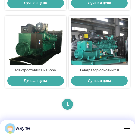
Лучшая цена
Лучшая цена
Volvo дизельный 380V EPA
Containerized электростанция
электростанция набора
Генератор основных и
генератора 1MW 1200kva
резервных генератора KTA38-
Лучшая цена
Лучшая цена
Cummins дизельная
G2B Cummings марафона
промышленная резервная
резервный
1
wayne