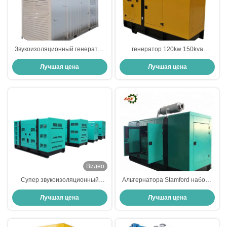
Звукоизоляционный генератор
генератор 120kw 150kva
Volvo резервный дизельный
резервный дизельный
Лучшая цена
Лучшая цена
Видео
Супер звукоизоляционный
Альтернатора Stamford набора
генератор Volvo 150kva 120kw
генератора ABB 300kw Volvo
Лучшая цена
Лучшая цена
дизельный для офиса
генератор энергии дизельного
резервный