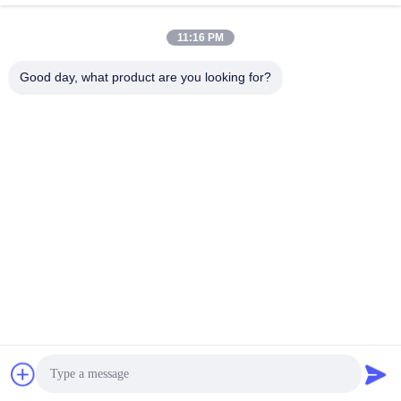
Быстрый контакт
11:16 PM
Адрес
Good day, what product are you looking for?
Но. 1, дорога Xinglong 2-ая, индустриальная зона
Guanglong, городок Chencun, Shunde, Foshan, Китай.
Телефон
86-137-9008-0227
Электронная почта
kelson@sunkings.cn
Политика конфиденциальности
|
Карта сайта
| Китай хорошо.
Качество Набор генератора Cummins дизельный Доставщик.
2022-2026 Guangdong Sunkings Electric Co., Ltd Все. Все
права защищены.