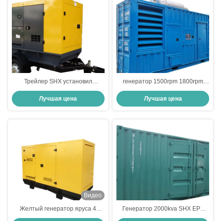
Трейлер SHX установил
генератор 1500rpm 1800rpm
дизельный генератор
большой звукоизоляционный
Лучшая цена
Лучшая цена
генератора 300kva
дизельный для больницы
непрерывный молчаливый
резервный
Видео
Желтый генератор яруса 4
Генератор 2000kva SHX EPA
набора генератора 220V 250kva
жилой дизельный резервный