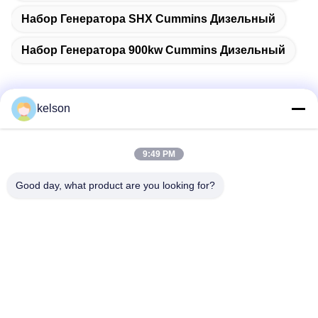
Набор Генератора SHX Cummins Дизельный
Набор Генератора 900kw Cummins Дизельный
kelson
Быстрый контакт
9:49 PM
Адрес
Good day, what product are you looking for?
Но. 1, дорога Xinglong 2-ая, индустриальная зона
Guanglong, городок Chencun, Shunde, Foshan, Китай.
Телефон
86-137-9008-0227
Электронная почта
kelson@sunkings.cn