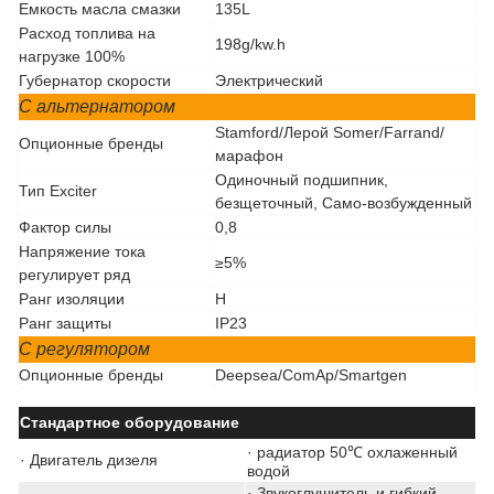
Емкость масла смазки
135L
Расход топлива на
198g/kw.h
нагрузке 100%
Губернатор скорости
Электрический
С альтернатором
Stamford/Лерой Somer/Farrand/
Опционные бренды
марафон
Одиночный подшипник,
Тип Exciter
безщеточный, Само-возбужденный
Фактор силы
0,8
Напряжение тока
≥5%
регулирует ряд
Ранг изоляции
H
Ранг защиты
IP23
С регулятором
Опционные бренды
Deepsea/ComAp/Smartgen
Стандартное оборудование
·
радиатор 50℃ охлаженный
· Двигатель дизеля
водой
·
Звукоглушитель и гибкий