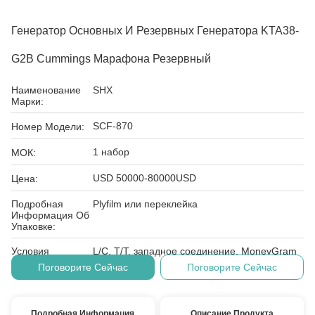
Генератор Основных И Резервных Генератора KTA38-
G2B Cummings Марафона Резервный
Наименование
SHX
Марки:
SCF-870
Номер Модели:
1 набор
МОК:
USD 50000-80000USD
Цена:
Подробная
Plyfilm или переклейка
Информация Об
Упаковке:
Условия
L/C, T/T, западное соединение, MoneyGram
Оплаты:
Поговорите Сейчас
Поговорите Сейчас
Подробная Информация
Описание Продукта