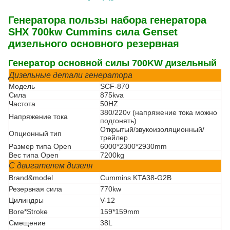
Генератора пользы набора генератора
SHX 700kw Cummins сила Genset
дизельного основного резервная
Генератор основной силы 700KW дизельный
Дизельные детали генератора
Модель
SCF-870
Сила
875kva
Частота
50HZ
380/220v (напряжение тока можно
Напряжение тока
подгонять)
Открытый/звукоизоляционный/
Опционный тип
трейлер
Размер типа Open
6000*2300*2930mm
Вес типа Open
7200kg
С двигателем дизеля
Brand&model
Cummins KTA38-G2B
Резервная сила
770kw
Цилиндры
V-12
Bore*Stroke
159*159mm
Смещение
38L