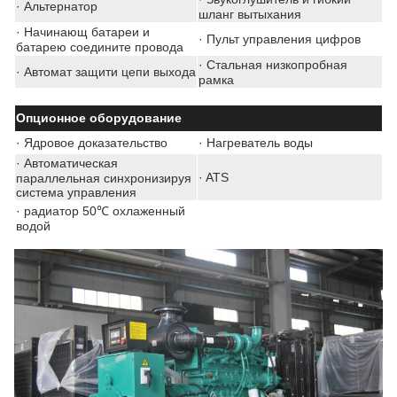
· Альтернатор
шланг вытыхания
·
Начинающ батареи и
·
Пульт управления цифров
батарею соедините провода
·
Стальная низкопробная
·
Автомат защити цепи выхода
рамка
Опционное оборудование
·
Ядровое доказательство
·
Нагреватель воды
·
Автоматическая
·
ATS
параллельная синхронизируя
система управления
·
радиатор 50℃ охлаженный
водой