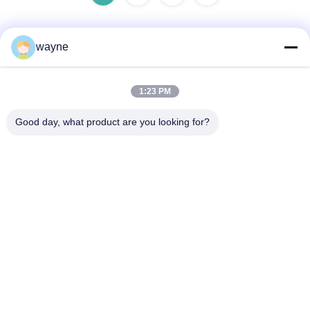
wayne
Быстрый контакт
1:23 PM
Адрес
Good day, what product are you looking for?
Но. 1, дорога Xinglong 2-ая, индустриальная зона
Guanglong, городок Chencun, Shunde, Foshan, Китай.
Телефон
86-137-9008-0227
Электронная почта
kelson@sunkings.cn
Политика конфиденциальности
|
Карта сайта
| Китай хорошо.