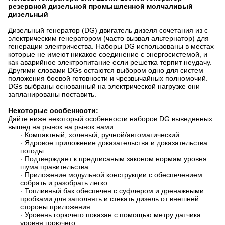
резервной дизельной промышленной молчаливый
дизельный
Дизельный генератор (DG) двигатель дизеля сочетания из с
электрическим генератором (часто вызвал альтернатор) для
генерации электричества. Наборы DG использованы в местах
которые не имеют никакое соединение с энергосистемой, и
как аварийное электропитание если решетка терпит неудачу.
Другими словами DGs остаются выбором одно для систем
положения боевой готовности и чрезвычайных полномочий.
DGs выбраны основанный на электрической нагрузке они
запланированы поставить.
Некоторые особенности:
Дайте ниже некоторый особенности наборов DG выведенных
вышед на рынок на рынок нами.
· Компактный, холеный, ручной/автоматический
· Ядровое приложение доказательства и доказательства
погоды
· Подтверждает к предписаным законом нормам уровня
шума правительства
· Приложение модульной конструкции с обеспечением
собрать и разобрать легко
· Топливный бак обеспечен с суфлером и дренажными
пробками для заполнять и стекать дизель от внешней
стороны приложения
· Уровень горючего показан с помощью метру датчика
уровня горючего