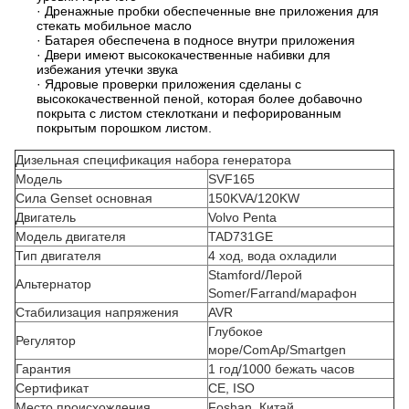
· Дренажные пробки обеспеченные вне приложения для
стекать мобильное масло
· Батарея обеспечена в подносе внутри приложения
· Двери имеют высококачественные набивки для
избежания утечки звука
· Ядровые проверки приложения сделаны с
высококачественной пеной, которая более добавочно
покрыта с листом стеклоткани и пефорированным
покрытым порошком листом.
Дизельная спецификация набора генератора
Модель
SVF165
Сила Genset основная
150KVA/120KW
Двигатель
Volvo Penta
Модель двигателя
TAD731GE
Тип двигателя
4 ход, вода охладили
Stamford/Лерой
Альтернатор
Somer/Farrand/марафон
Стабилизация напряжения
AVR
Глубокое
Регулятор
море/ComAp/Smartgen
Гарантия
1 год/1000 бежать часов
Сертификат
CE, ISO
Место происхождения
Foshan, Китай