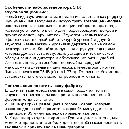
Особенности набора генератора SHX
звукоизоляционные:
Новый вид акустического материала использован как pugging,
шум уменьшая аэродинамическую трубу возвращени-подачи
использован как система вентиляции набора генератора, и
жалюзи установлено в окно для предотвращения дождей и
других самолет-нарушителей. Звукоглушитель высокой
эффективности с двойной структурой уровней и другой
звукоглушитель между 2 уровнями держать шум на самом
низкоуровневом. Коробка модульная структура с дверями
которые делают установку, эксплуатацией и техническое
обслуживание индикатора и обслуживания очень удобной.
Извлекать пользу из особенного дизайна, средний
малошумный дизельный шум набора генератора смогите
быть как низка как 75dB (a) (на LP7m). Топливный бак можно
установить на его согласно потребностям клиента.
Приглашение посетить нашу фабрику
1.
Если вы заинтересованы в наших продуктах, то мы
задушевно приглашаем вас принять посещение нашей
фабрики когда вы в Китае.
2. Наша фабрика размещает в городе Foshan, который
известен для своей керамики, как раз 45 минут далеко от
Гуанчжоу, и 35 минут далеко от ярмарки кантона.
3. Когда вы приходите к ярмарке Гуанчжоу или кантона, мы
можем отправить автомобили для того чтобы скомплектовать
вас вверх и принять вас к нашей фабрике.