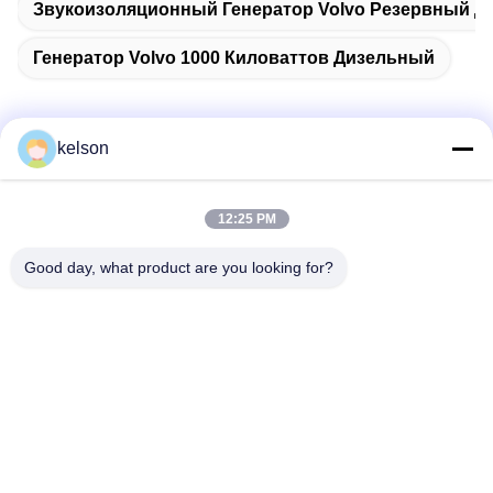
Звукоизоляционный Генератор Volvo Резервный 
Генератор Volvo 1000 Киловаттов Дизельный
kelson
Быстрый контакт
12:25 PM
Адрес
Good day, what product are you looking for?
Но. 1, дорога Xinglong 2-ая, индустриальная зона
Guanglong, городок Chencun, Shunde, Foshan, Китай.
Телефон
86-137-9008-0227
Электронная почта
kelson@sunkings.cn