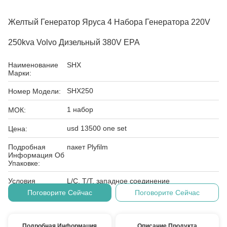
Желтый Генератор Яруса 4 Набора Генератора 220V
250kva Volvo Дизельный 380V EPA
Наименование
SHX
Марки:
SHX250
Номер Модели:
1 набор
МОК:
usd 13500 one set
Цена:
Подробная
пакет Plyfilm
Информация Об
Упаковке:
Условия
L/C, T/T, западное соединение
Оплаты:
Поговорите Сейчас
Поговорите Сейчас
Подробная Информация
Описание Продукта