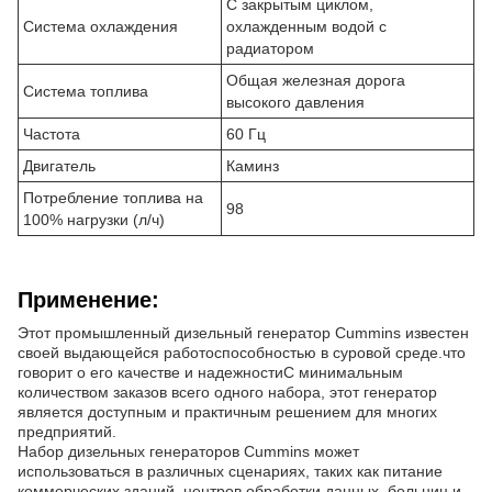
С закрытым циклом,
Система охлаждения
охлажденным водой с
радиатором
Общая железная дорога
Система топлива
высокого давления
Частота
60 Гц
Двигатель
Каминз
Потребление топлива на
98
100% нагрузки (л/ч)
Применение:
Этот промышленный дизельный генератор Cummins известен
своей выдающейся работоспособностью в суровой среде.что
говорит о его качестве и надежностиС минимальным
количеством заказов всего одного набора, этот генератор
является доступным и практичным решением для многих
предприятий.
Набор дизельных генераторов Cummins может
использоваться в различных сценариях, таких как питание
коммерческих зданий, центров обработки данных, больниц и