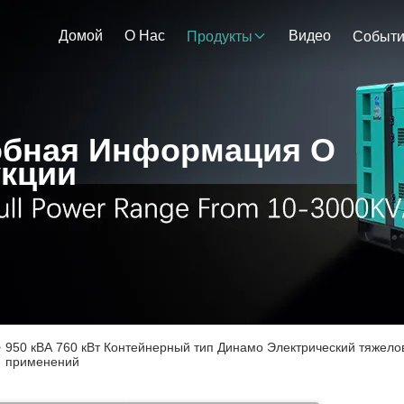
Домой
О Нас
Видео
Продукты
Событ
бная Информация О
кции
>
950 кВА 760 кВт Контейнерный тип Динамо Электрический тяжел
применений