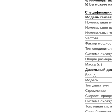
4) Инженеры зн
5) Вы можете на
Спецификация
Модель генсет
Номинальная м
Номинальное н
Номинальный т
Частота
Фактор мощнос
Тип соединител
Система охлаж
Общие размеры 
Масса (кг)
Дизельный дв
Бренд
Модель
Тип двигателя
Стремление
Скорость вращ
Система охлажд
Топливная сист
Способ запуска