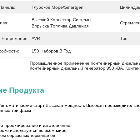
Панель:
Глубокое Море/Smartgen
Цилиндры
Высокий Коллектор Системы 
ива:
Стремлен
Впрыска Топлива Давления
 Напряжения:
AVR
Тип:
собности:
150 Наборов В Год
Промышленное применение Контейнерный дизельны
Контейнерный дизельный генератор 950 кВА
, 
Контей
ие Продукта
 Автоматический старт Высокая мощность Высокая производительн
нные три фазы
ое проектирование и изготовление
роко используется во всем мире
вом сервисных терминалов