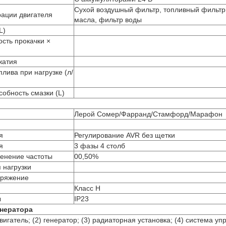
Сухой воздушный фильтр, топливный фильтр
ации двигателя
масла, фильтр воды
L)
сть прокачки ×
жатия
лива при нагрузке (л/
обность смазки (L)
Лерой Сомер/Фарранд/Стамфорд/Марафон
я
Регулирование AVR без щетки
я
3 фазы 4 столб
енение частоты
00,50%
 нагрузки
пряжение
Класс H
ы
IP23
нератора
вигатель; (2) генератор; (3) радиаторная установка; (4) система уп