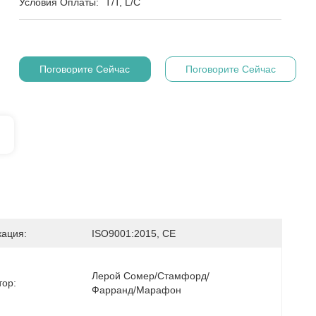
Условия Оплаты:
T/T, L/C
Поговорите Сейчас
Поговорите Сейчас
ация:
ISO9001:2015, CE
Лерой Сомер/Стамфорд/
тор:
Фарранд/Марафон