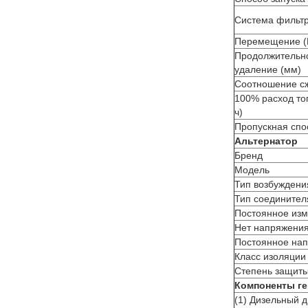
Система фильтр
Перемещение (
Продолжительно
удаление (мм)
Соотношение с
100% расход топ
ч)
Пропускная спос
Альтернатор
Бренд
Модель
Тип возбуждени
Тип соединител
Постоянное изм
Нет напряжения
Постоянное на
Класс изоляции
Степень защит
Компоненты ге
(1) Дизельный д