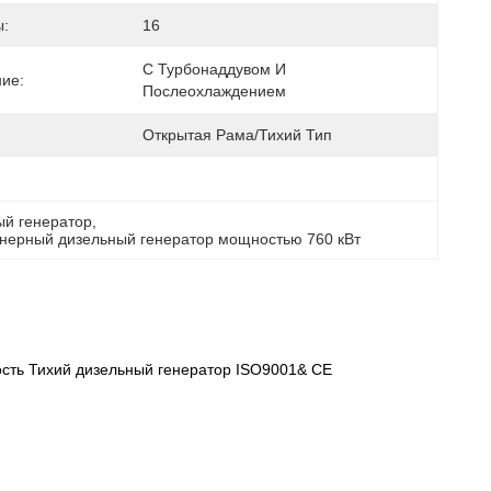
:
16
С Турбонаддувом И 
ие:
Послеохлаждением
Открытая Рама/Тихий Тип
й генератор
, 
нерный дизельный генератор мощностью 760 кВт
ость Тихий дизельный генератор ISO9001& CE