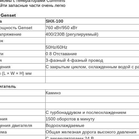
акомы с генераторами Cummins
йти запасные части очень легко
 Genset
а
SHX-100
ощность Genset
760 кВт/950 кВт
апряжение
400/230В (регулируемый)
ок
50Hz/60Hz
ти
0.8 Отставание
я
3-фазный 4-фазный провод
дения
С закрытым циклом, охлажденным водой с р
(L × W × H) мм
игатель
Каминз
С турбонаддувом и послеохлаждением
ения
1500 оборотов в минуту
ения двигателя
Водоохлаждаемые
ема
Общая железная дорога высокого давления
С аккумуляторами 24 В