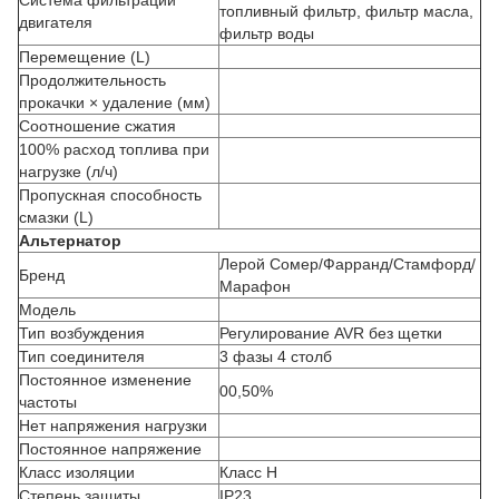
Система фильтрации
топливный фильтр, фильтр масла,
двигателя
фильтр воды
Перемещение (L)
Продолжительность
прокачки × удаление (мм)
Соотношение сжатия
100% расход топлива при
нагрузке (л/ч)
Пропускная способность
смазки (L)
Альтернатор
Лерой Сомер/Фарранд/Стамфорд/
Бренд
Марафон
Модель
Тип возбуждения
Регулирование AVR без щетки
Тип соединителя
3 фазы 4 столб
Постоянное изменение
00,50%
частоты
Нет напряжения нагрузки
Постоянное напряжение
Класс изоляции
Класс H
Степень защиты
IP23