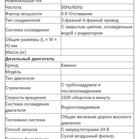
Номинальный ток
Частота
50Hz/60Hz
Фактор мощности
0.8 Отставание
Тип соединителя
3-фазный 4-фазный провод
С закрытым циклом, охлажденным
Система охлаждения
водой с радиатором
Общие размеры (L × W ×
H) мм
Масса (кг)
Дизельный двигатель
Бренд
Каминз
Модель
Тип двигателя
С турбонаддувом и
Стремление
послеохлаждением
Скорость вращения
1500 оборотов в минуту
Система охлаждения
Водоохлаждаемые
двигателя
Общая железная дорога высокого
Топливная система
давления
Способ запуска
С аккумуляторами 24 В
Сухой воздушный фильтр,