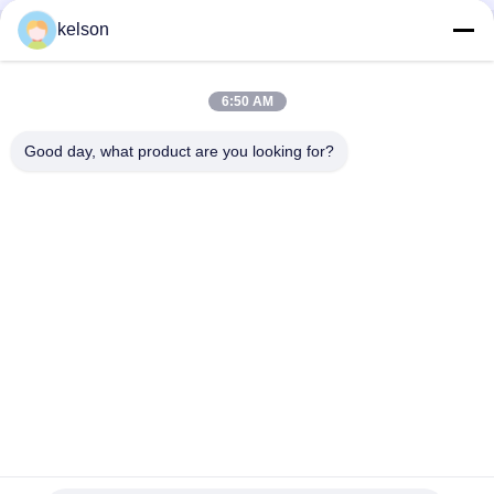
kelson
Быстрый контакт
6:50 AM
Адрес
Но. 1, дорога Xinglong 2-ая, индустриальная зона
Good day, what product are you looking for?
Guanglong, городок Chencun, Shunde, Foshan, Китай.
Телефон
86-137-9008-0227
Электронная почта
kelson@sunkings.cn
Политика конфиденциальности
|
Карта сайта
| Китай хорошо.
Качество Набор генератора Cummins дизельный Доставщик.