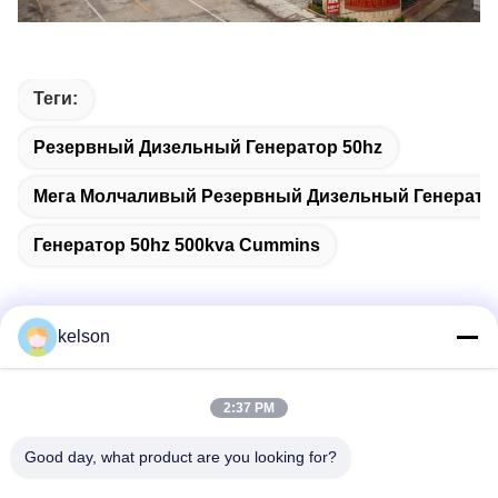
Теги:
Резервный Дизельный Генератор 50hz
Мега Молчаливый Резервный Дизельный Генерато
Генератор 50hz 500kva Cummins
kelson
Быстрый контакт
2:37 PM
Адрес
Good day, what product are you looking for?
Но. 1, дорога Xinglong 2-ая, индустриальная зона
Guanglong, городок Chencun, Shunde, Foshan, Китай.