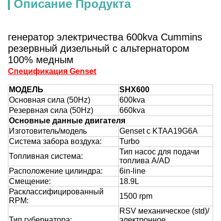
Описание Продукта
генератор электричества 600kva Cummins
резервный дизельный с альтернатором
100% медным
Спецификация Genset
МОДЕЛЬ
SHX600
Основная сила (50Hz)
600kva
Резервная сила (50Hz)
660kva
Основные данные двигателя
Изготовитель/модель
Genset с KTAA19G6A
Система забора воздуха:
Turbo
Тип насос для подачи
Топливная система:
топлива A/AD
Расположение цилиндра:
6in-line
Смещение:
18.9L
Расклассифицированный
1500 rpm
RPM:
RSV механическое (std)/
Тип губернатора:
электронное