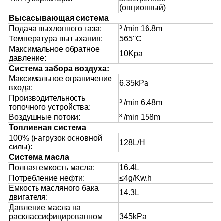
(опционный)
Высасывающая система
Подача выхлопного газа:
³ /min 16.8m
Температура вытыхания:
565°C
Максимальное обратное
10Kpa
давление:
Система забора воздуха:
Максимальное ограничение
6.35kPa
входа:
Производительность
³ /min 6.48m
топочного устройства:
Воздушные потоки:
³ /min 158m
Топливная система
100% (нагрузок основной
128L/H
силы):
Система масла
Полная емкость масла:
16.4L
Потребление нефти:
≤4g/Kw.h
Емкость масляного бака
14.3L
двигателя:
Давление масла на
расклассифицированном
345kPa