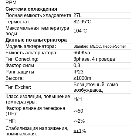
RPM:
Система охлаждения
Полная емкость хладоагента:
27L
Термостат:
82-95°C
Максимальная температура
104°C
воды:
Данные по альтернатора
Модель альтернатора:
Stamford, MECC, Лерой-Somer
Емкость альтернатора:
660Kva
Тип Conecting:
3phase, 4 провода
Фактор силы
0,8
Ранг защиты:
IP23
Высота:
≤1000m
Безщеточный, само-
Тип Exciter:
возбуждающ
Класс изоляции, повышение
H/H
температуры:
Фактор влияния телефона
50
<>
(TIF):
THF:
2%
<>
Стабилизация напряжения,
≤±1%
номинальная: