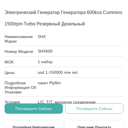
Электрический Генератор Генератора 600kva Cummins
1500rpm Turbo Резервный Дизельный
Наименование
SHX
Марки:
SHX600
Номер Модели:
1 набор
МОК:
usd 1-150000 one set
Цена:
Подробная
пакет Plyfilm
Информация Об
Упаковке:
Условия
L/C, T/T, западное соединение
Оплаты:
Поговорите Сейчас
Поговорите Сейчас
Подробная Информация
Описание Продукта