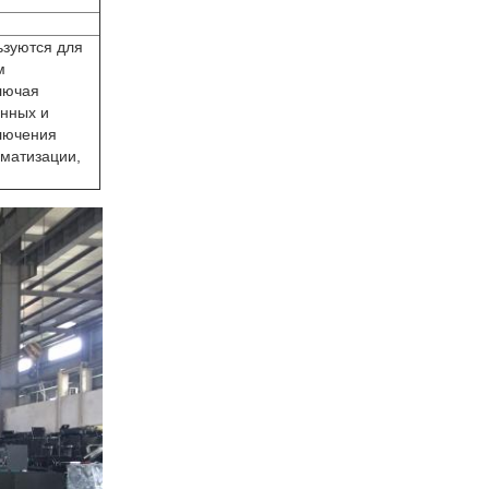
ьзуются для
м
лючая
анных и
ключения
матизации,