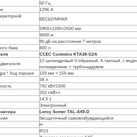
50 Гц
ок
1296 А
нераторной
БЕСШУМНАЯ
5950×2200×2500 мм
9000 кг
80 дБ на расстоянии 7 метров
ного бака
800 л
теля
CCEC Cummins KTA38-G2A
12-цилиндровый V-образный, 4-тактный, с вод
 двигателя
охлаждением, с турбонаддувом
ра * Ход поршня
159 мм × 159 мм
38 л
щность
792 кВт/1500
а
202 г/кВт.ч
14,5:1
Электронный
рнатора
Leroy Somer TAL-A49-D
ения
бесщеточный самовозбуждающийся
H
IP23