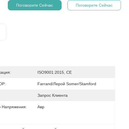
Поговорите Сейчас
Поговорите Сейчас
ация:
ISO9001:2015, CE
ОР:
Farrand/Лерой Somer/Stamford
Запрос Клиента
р Напряжения:
Авр