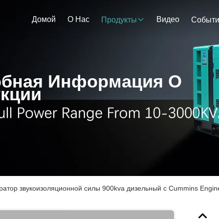
Домой
О Нас
Видео
Продукты
Событ
бная Информация О
кции
ратор звукоизоляционной силы 900kva дизельный с Cummins Engin