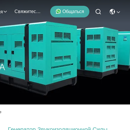
Свяжитесь С Нами
Общаться
ия
e
Генератор Звукоизоляционной Силы