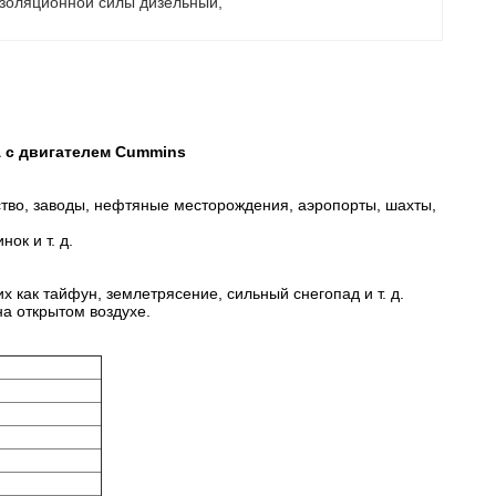
изоляционной силы дизельный
, 
А с двигателем Cummins
ство, заводы, нефтяные месторождения, аэропорты, шахты,
ок и т. д.
х как тайфун, землетрясение, сильный снегопад и т. д.
а открытом воздухе.