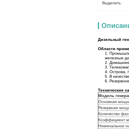
Выделить:
Описан
Дизельный ген
Области приме
1. Промышле
железные дор
2. Домашнее
3. Телекомму
4. Острова,
5. В качеств
6. Резервно
Технические х
Модель генера
Основная мощн
Резервная мощ
Количество фаз
Коэффициент м
Номинальное н