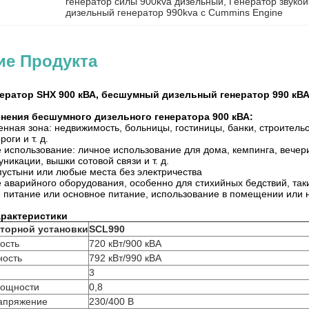
генератор силы 900kva дизельный
, 
Генератор звуко
дизельный генератор 990kva с Cummins Engine
ие Продукта
ератор SHX 900 кВА, бесшумный дизельный генератор 990 кВ
нения бесшумного дизельного генератора 900 кВА:
нная зона: недвижимость, больницы, гостиницы, банки, строитель
оги и т. д.
 использование: личное использование для дома, кемпинга, вечерин
никации, вышки сотовой связи и т. д.
 пустыни или любые места без электричества
е аварийного оборудования, особенно для стихийных бедствий, таки
е питание или основное питание, использование в помещении или н
арактеристики
торной установки
SCL990
ость
720 кВт/900 кВА
ность
792 кВт/990 кВА
3
ощности
0,8
апряжение
230/400 В