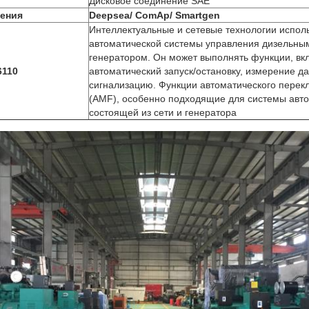
и
Дисковое соединение SAE
ления
Deepsea/ ComAp/ Smartgen
Интеллектуальные и сетевые технологии испол
автоматической системы управления дизельны
генератором. Он может выполнять функции, вк
6110
автоматический запуск/остановку, измерение д
сигнализацию. Функции автоматического пере
(AMF), особенно подходящие для системы авто
состоящей из сети и генератора