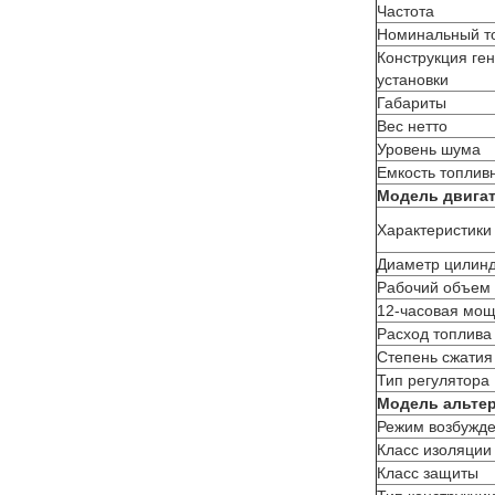
Частота
Номинальный т
Конструкция ге
установки
Габариты
Вес нетто
Уровень шума
Емкость топлив
Модель двига
Характеристики
Диаметр цилинд
Рабочий объем
12-часовая мо
Расход топлив
Степень сжатия
Тип регулятора
Модель альте
Режим возбужд
Класс изоляции
Класс защиты