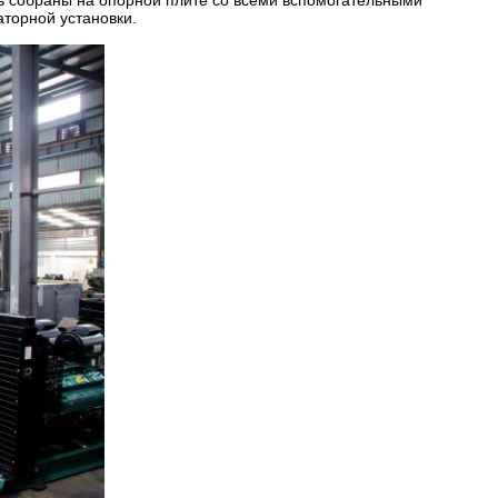
ь собраны на опорной плите со всеми вспомогательными
торной установки.