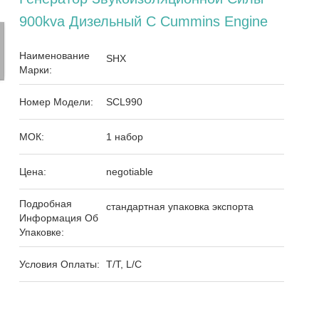
900kva Дизельный С Cummins Engine
Наименование
SHX
Марки:
Номер Модели:
SCL990
МОК:
1 набор
Цена:
negotiable
Подробная
стандартная упаковка экспорта
Информация Об
Упаковке:
Условия Оплаты:
T/T, L/C