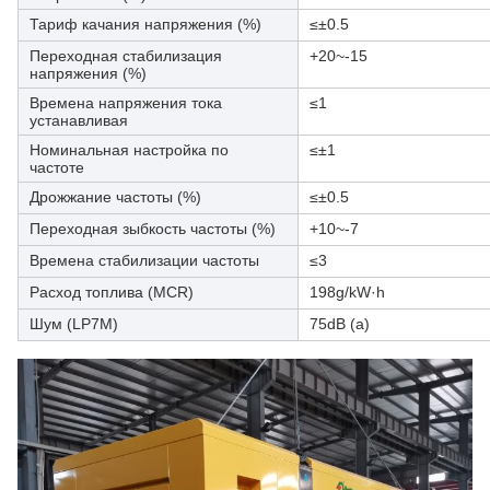
Тариф качания напряжения (%)
≤±0.5
Переходная стабилизация
+20~-15
напряжения (%)
Времена напряжения тока
≤1
устанавливая
Номинальная настройка по
≤±1
частоте
Дрожжание частоты (%)
≤±0.5
Переходная зыбкость частоты (%)
+10~-7
Времена стабилизации частоты
≤3
Расход топлива (MCR)
198g/kW·h
Шум (LP7M)
75dB (a)