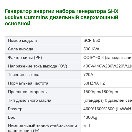
Генератор энергии набора генератора SHX
500kva Cummins дизельный сверхмощный
основной
Номер модели
SCF-550
Сила выхода
500 KVA
Фактор силы (PF)
COSΦ=0.8 (запаздывани
Напряжение тока выхода (OV)
400V/440V/230V/220V/11
Течение выхода
720A
Нормальная частота
50HZ/60HZ
Проектная скорость
1500rpm/1800rpm
Тип дизельного масла
(стандарт) 0 дизелей св
Размер
4600*1600*2300 (L×W×H
Вес
4300kg
Номинальный тариф стабилизации
≤±1
напряжения (%)