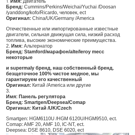
Имя:
Двигатель
1.
Бренд:
Cummins/Perkins/Weichai/Yuchai /Doosan
/yanddong/kofo/Ricardo, человек, ect
Оригинал:
China/UK/Germany /America
Отечественные или импортированные известные
двигатели, сильная движущая сила, низкий расход
топлива, высокие экономические преимущества.
2.
Имя:
Альтернатор
Бренд: Stamford/марафон/alte/leroy mecc
некоторые
и supermaly бренд, наш собственный бренд,
безщеточное 100% чистое медное, мы
гарантируем его качественный
Оригинал:
Китай /America или другие
3.
Имя: Панель регулятора
Бренд: Smartgen/Deepsea/Comap
Оригинал: Китай /UK/Czech
Smartgen: HGM6110U /HGM 6120U/HGM9510, ect.
Comap: AMF 20, AMF 10, IC-NT, ect.
Deepsea: DSE 8610, DSE 6020, ect