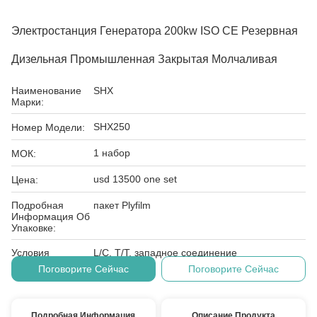
Электростанция Генератора 200kw ISO CE Резервная
Дизельная Промышленная Закрытая Молчаливая
Наименование
SHX
Марки:
SHX250
Номер Модели:
1 набор
МОК:
usd 13500 one set
Цена:
Подробная
пакет Plyfilm
Информация Об
Упаковке:
Условия
L/C, T/T, западное соединение
Оплаты:
Поговорите Сейчас
Поговорите Сейчас
Подробная Информация
Описание Продукта