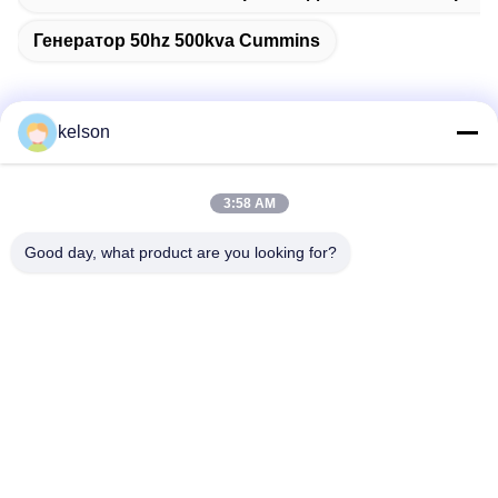
Генератор 50hz 500kva Cummins
kelson
Быстрый контакт
3:58 AM
Адрес
Good day, what product are you looking for?
Но. 1, дорога Xinglong 2-ая, индустриальная зона
Guanglong, городок Chencun, Shunde, Foshan, Китай.
Телефон
86-137-9008-0227
Электронная почта
kelson@sunkings.cn