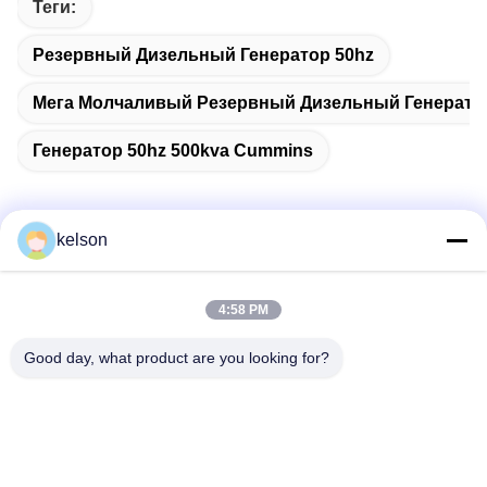
Теги:
Резервный Дизельный Генератор 50hz
Мега Молчаливый Резервный Дизельный Генерато
Генератор 50hz 500kva Cummins
kelson
Быстрый контакт
4:58 PM
Адрес
Good day, what product are you looking for?
Но. 1, дорога Xinglong 2-ая, индустриальная зона
Guanglong, городок Chencun, Shunde, Foshan, Китай.
Телефон
86-137-9008-0227