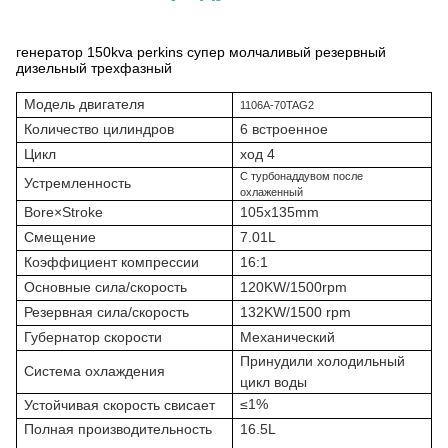
генератор 150kva perkins супер молчаливый резервный
дизельный трехфазный
Модель двигателя
1106A-70TAG2
Количество цилиндров
6 встроенное
Цикл
ход 4
С турбонаддувом после
Устремленность
охлаженный
Bore×Stroke
105x135mm
Смещение
7.01L
Коэффициент компрессии
16:1
Основные сила/скорость
120KW/1500rpm
Резервная сила/скорость
132KW/1500 rpm
Губернатор скорости
Механический
Принудили холодильный
Система охлаждения
цикл воды
≤1%
Устойчивая скорость свисает
Полная производительность
16.5L