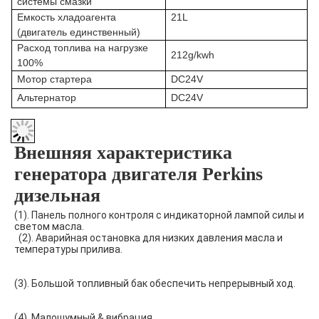
системы смазки
Емкость хладоагента
21L
(двигатель единственный)
Расход топлива на нагрузке
212g/kwh
100%
Мотор стартера
DC24V
Альтернатор
DC24V
Внешняя характеристика 
генератора двигателя Perkins 
дизельная
(1). Панель полного контроля с индикаторной лампой силы и 
светом масла.
(2). Аварийная остановка для низких давления масла и 
температуры прилива.
(3). Большой топливный бак обеспечить непрерывный ход.
(4). Малошумный & вибрация.