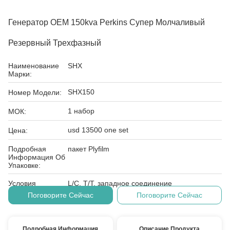
Генератор OEM 150kva Perkins Супер Молчаливый
Резервный Трехфазный
Наименование
SHX
Марки:
SHX150
Номер Модели:
1 набор
МОК:
usd 13500 one set
Цена:
Подробная
пакет Plyfilm
Информация Об
Упаковке:
Условия
L/C, T/T, западное соединение
Оплаты:
Поговорите Сейчас
Поговорите Сейчас
Подробная Информация
Описание Продукта