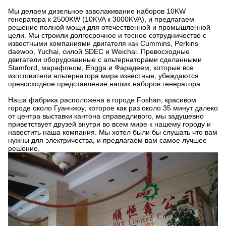
Мы делаем дизельное заволакивание наборов 10KW
генератора к 2500KW (10KVA к 3000KVA), и предлагаем
решение полной мощи для отечественной и промышленной
цели. Мы строили долгосрочное и тесное сотрудничество с
известными компаниями двигателя как Cummins, Perkins
daewoo, Yuchai, силой SDEC и Weichai. Превосходные
двигатели оборудованные с альтернаторами сделанными
Stamford, марафоном, Engga и Фарадеем, которые все
изготовители альтернатора мира известные, убеждаются
превосходное представление наших наборов генератора.
Наша фабрика расположена в городе Foshan, красивом
городе около Гуанчжоу, которое как раз около 35 минут далеко
от центра выставки кантона справедливого, мы задушевно
приветствует друзей внутри во всем мире к нашему городу и
навестить наша компания. Мы хотел были бы слушать что вам
нужны для электричества, и предлагаем вам самое лучшее
решение.