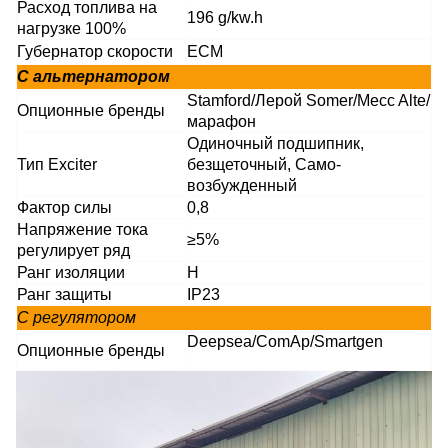
Расход топлива на
196 g/kw.h
нагрузке 100%
Губернатор скорости
ECM
С альтернатором
Stamford/Лерой Somer/Mecc Alte/
Опционные бренды
марафон
Одиночный подшипник,
Тип Exciter
безщеточный, Само-
возбужденный
Фактор силы
0,8
Напряжение тока
≥5%
регулирует ряд
Ранг изоляции
H
Ранг защиты
IP23
С регулятором
Deepsea/ComAp/Smartgen
Опционные бренды