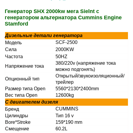
Генератор SHX 2000kw мега Sielnt с
генератором альтернатора Cummins Engine
Stamford
Дизельные детали генератора
SCF-2500
Модель
Сила
2000KW
Частота
50HZ
380/220v (напряжение тока
Напряжение тока
можно подгонять)
Открытый/звукоизоляционный/
Опционный тип
трейлер
Размер типа Open
5560*2130*2400mm
Вес типа Open
12600kg
С двигателем дизеля
CUMMINS
Бренд
Цилиндры
Тип 16 v
Bore*Stroke
159*190 mm
Смещение
60.2L