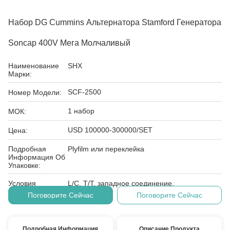
Набор DG Cummins Альтернатора Stamford Генератора
Soncap 400V Мега Молчаливый
Наименование
SHX
Марки:
SCF-2500
Номер Модели:
1 набор
МОК:
USD 100000-300000/SET
Цена:
Подробная
Plyfilm или переклейка
Информация Об
Упаковке:
Условия
L/C, T/T, западное соединение,
Оплаты:
Поговорите Сейчас
Поговорите Сейчас
Подробная Информация
Описание Продукта