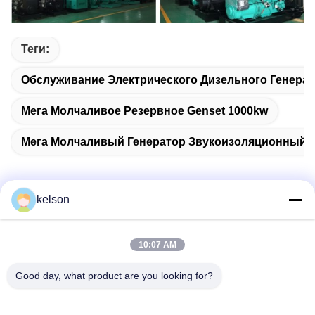
Теги:
Обслуживание Электрического Дизельного Генерат
Мега Молчаливое Резервное Genset 1000kw
Мега Молчаливый Генератор Звукоизоляционный
kelson
Быстрый контакт
10:07 AM
Адрес
Good day, what product are you looking for?
Но. 1, дорога Xinglong 2-ая, индустриальная зона
Guanglong, городок Chencun, Shunde, Foshan, Китай.