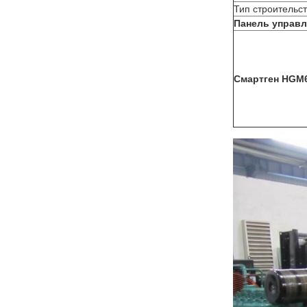
Тип строительс
Панель управ
Смартген HGM