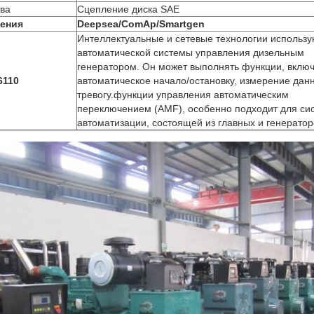
тва
Сцепление диска SAE
ления
Deepsea/ComAp/Smartgen
Интеллектуальные и сетевые технологии использу
автоматической системы управления дизельным
генератором. Он может выполнять функции, вклю
6110
автоматическое начало/остановку, измерение дан
тревогу.функции управления автоматическим
переключением (AMF), особенно подходит для си
автоматизации, состоящей из главных и генератор