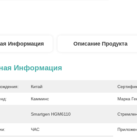
ая Информация
Описание Продукта
ная Информация
ождения:
Китай
Сертифик
енд:
Камминс
Марка Ге
Smartgen HGM6110
Стремлен
ии:
ЧАС
Приложен