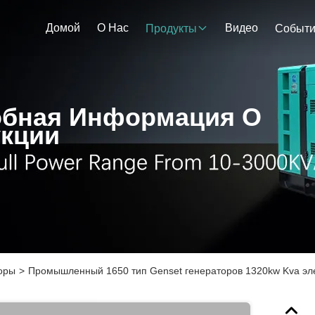
Домой
О Нас
Видео
Продукты
Событ
бная Информация О
кции
оры
>
Промышленный 1650 тип Genset генераторов 1320kw Kva эл