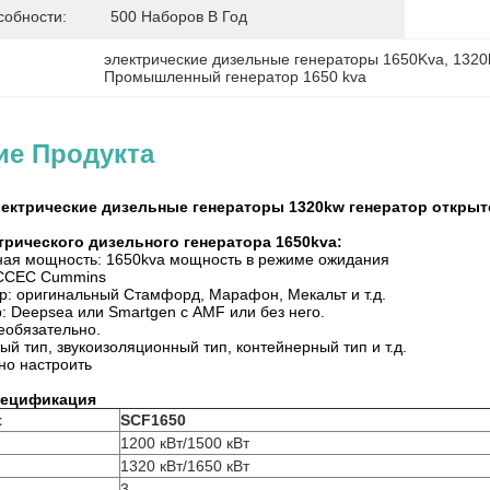
собности:
500 Наборов В Год
электрические дизельные генераторы 1650Kva
, 
1320
Промышленный генератор 1650 kva
ие Продукта
лектрические дизельные генераторы 1320kw генератор откры
трического дизельного генератора 1650kva:
ная мощность: 1650kva мощность в режиме ожидания
 CCEC Cummins
р: оригинальный Стамфорд, Марафон, Мекальт и т.д.
: Deepsea или Smartgen с AMF или без него.
необязательно.
ый тип, звукоизоляционный тип, контейнерный тип и т.д.
но настроить
пецификация
t
SCF1650
1200 кВт/1500 кВт
1320 кВт/1650 кВт
3