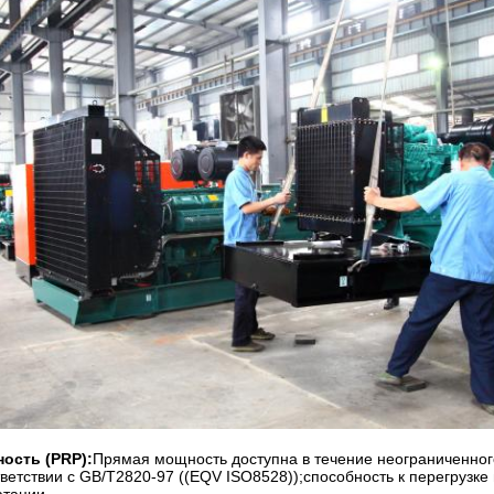
ость (PRP):
Прямая мощность доступна в течение неограниченног
тветствии с GB/T2820-97 ((EQV ISO8528));способность к перегрузке