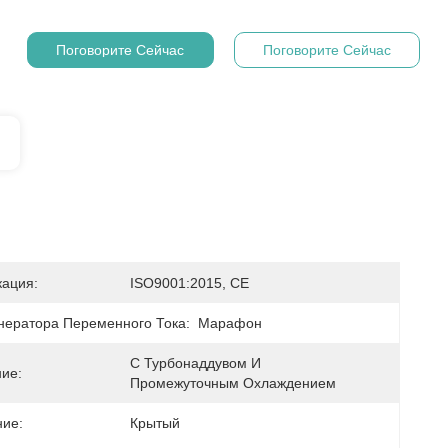
Поговорите Сейчас
Поговорите Сейчас
ация:
ISO9001:2015, CE
нератора Переменного Тока:
Марафон
С Турбонаддувом И 
ие:
Промежуточным Охлаждением
ие:
Крытый