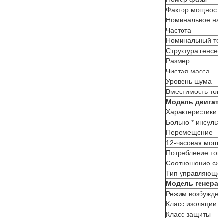
Фактор мощнос
Номинальное н
Частота
Номинальный т
Структура генсе
Размер
Чистая масса
Уровень шума
Вместимость то
Модель двига
Характеристики
Больно * инсуль
Перемещение
12-часовая мощ
Потребление топ
Соотношение с
Тип управляющ
Модель генер
Режим возбужд
Класс изоляции
Класс защиты