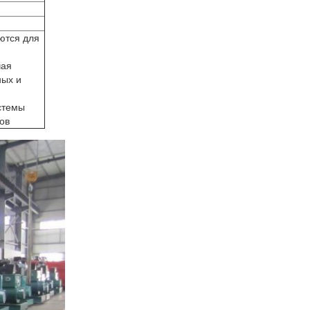
ются для
чая
ных и
стемы
ов