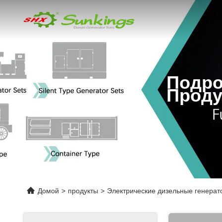
Подро
Проду
Домой
>
продукты
>
Электрические дизельные генерат