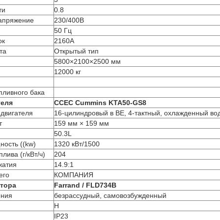
ти
0.8
апряжение
230/400В
50 Гц
ок
2160A
та
Открытый тип
5800×2100×2500 мм
12000 кг
пливного бака
теля
CCEC Cummins KTA50-GS8
 двигателя
16-цилиндровый в ВЕ, 4-тактный, охлажденный во
т
159 мм × 159 мм
50.3L
ность ((kw)
1320 кВт/1500
лива (г/кВт/ч)
204
жатия
14.9:1
его
КОМПАНИЯ
атора
Farrand / FLD734B
ения
безрассудный, самовозбужденный
H
IP23