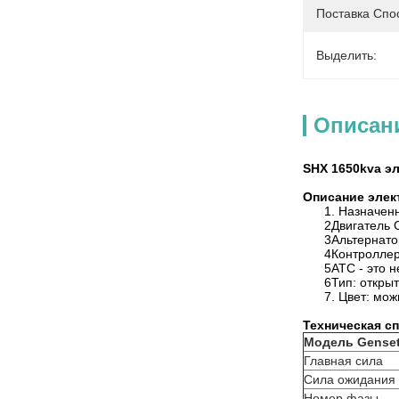
Поставка Спо
Выделить:
Описан
SHX 1650kva э
Описание элек
1. Назначен
2Двигатель
3Альтернато
4Контроллер
5АТС - это 
6Тип: открыт
7. Цвет: мож
Техническая с
Модель Gense
Главная сила
Сила ожидания
Номер фазы