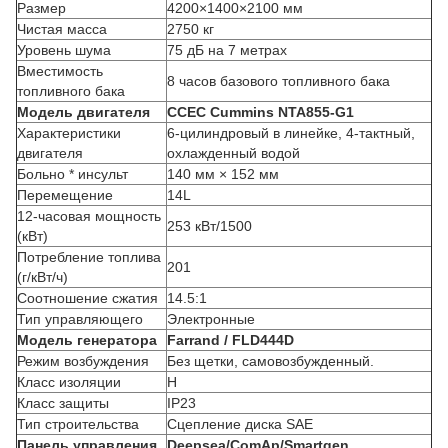
Размер
4200×1400×2100 мм
Чистая масса
2750 кг
Уровень шума
75 дБ на 7 метрах
Вместимость
8 часов базового топливного бака
топливного бака
Модель двигателя
CCEC Cummins NTA855-G1
Характеристики
6-цилиндровый в линейке, 4-тактный,
двигателя
охлажденный водой
Больно * инсульт
140 мм × 152 мм
Перемещение
14L
12-часовая мощность
253 кВт/1500
(кВт)
Потребление топлива
201
(г/кВт/ч)
Соотношение сжатия
14.5:1
Тип управляющего
Электронные
Модель генератора
Farrand / FLD444D
Режим возбуждения
Без щетки, самовозбужденный.
Класс изоляции
H
Класс защиты
IP23
Тип строительства
Сцепление диска SAE
Панель управления
Deepsea/ComAp/Smartgen