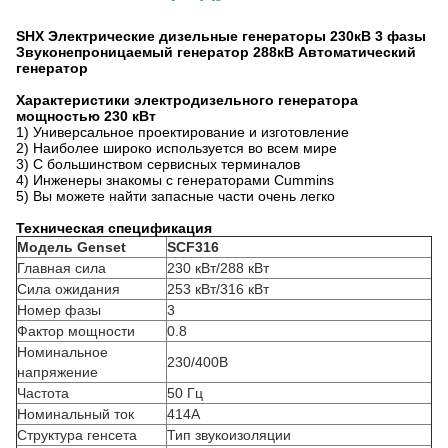
SHX Электрические дизельные генераторы 230кВ 3 фазы
Звуконепроницаемый генератор 288кВ Автоматический
генератор
Характеристики электродизельного генератора
мощностью 230 кВт
1) Универсальное проектирование и изготовление
2) Наиболее широко используется во всем мире
3) С большинством сервисных терминалов
4) Инженеры знакомы с генераторами Cummins
5) Вы можете найти запасные части очень легко
Техническая спецификация
Модель Genset
SCF316
Главная сила
230 кВт/288 кВт
Сила ожидания
253 кВт/316 кВт
Номер фазы
3
Фактор мощности
0.8
Номинальное
230/400В
напряжение
Частота
50 Гц
Номинальный ток
414А
Структура генсета
Тип звукоизоляции