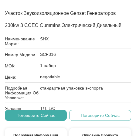
Участок Звукоизоляционное Genset Генераторов
230kw 3 CCEC Cummins Электрический Дизельный
Наименование
SHX
Марки:
SCF316
Номер Модели:
1 набор
МОК:
negotiable
Цена:
Подробная
стандартная упаковка экспорта
Информация Об
Упаковке:
Условия
T/T, L/C
Оплаты:
Поговорите Сейчас
Поговорите Сейчас
Подробная Информация
Описание Продукта