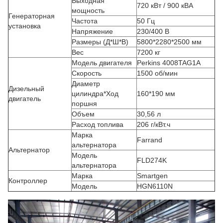
Выходная
720 кВт / 900 кВА
мощность
Генераторная
Частота
50 Гц
установка
Напряжение
230/400 В
Размеры (Д*Ш*В)
5800*2280*2500 мм
Вес
7200 кг
Модель двигателя
Perkins 4008TAG1A
Скорость
1500 об/мин
Диаметр
Дизельный
цилиндра*Ход
160*190 мм
двигатель
поршня
Объем
30,56 л
Расход топлива
206 г/кВт.ч
Марка
Farrand
альтернатора
Альтернатор
Модель
FLD274K
альтернатора
Марка
Smartgen
Контроллер
Модель
HGN6110N