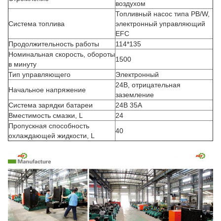
воздухом
Топливный насос типа PB/W,
Система топлива
электронный управляющий
EFC
Продолжительность работы
114*135
Номинальная скорость, обороты
1500
в минуту
Тип управляющего
Электронный
24В, отрицательная
Начальное напряжение
заземление
Система зарядки батареи
24В 35А
Вместимость смазки, L
24
Пропускная способность
40
охлаждающей жидкости, L