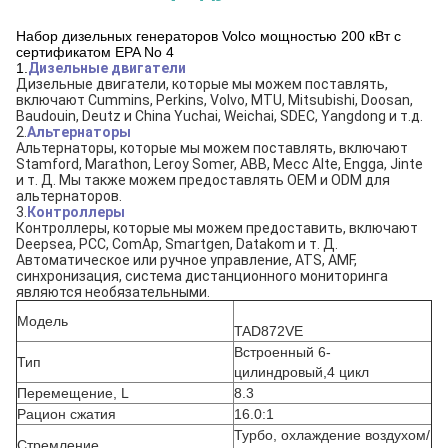
Набор дизельных генераторов Volco мощностью 200 кВт с
сертификатом EPA No 4
1.
Дизельные двигатели
Дизельные двигатели, которые мы можем поставлять, 
включают Cummins, Perkins, Volvo, MTU, Mitsubishi, Doosan, 
Baudouin, Deutz и China Yuchai, Weichai, SDEC, Yangdong и т.д.
2.
Альтернаторы
Альтернаторы, которые мы можем поставлять, включают 
Stamford, Marathon, Leroy Somer, ABB, Mecc Alte, Engga, Jinte 
и т. Д. Мы также можем предоставлять OEM и ODM для 
альтернаторов.
3.
Контроллеры
Контроллеры, которые мы можем предоставить, включают 
Deepsea, PCC, ComAp, Smartgen, Datakom и т. Д. 
Автоматическое или ручное управление, ATS, AMF, 
синхронизация, система дистанционного мониторинга 
являются необязательными.
Модель
TAD872VE
Встроенный 6-
Тип
цилиндровый,4 цикл
Перемещение, L
8.3
Рацион сжатия
16.0:1
Турбо, охлаждение воздухом/
Стремление