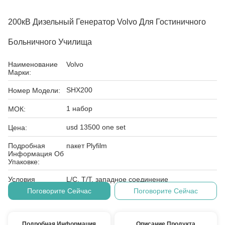
200кВ Дизельный Генератор Volvo Для Гостиничного
Больничного Училища
Наименование
Volvo
Марки:
SHX200
Номер Модели:
1 набор
МОК:
usd 13500 one set
Цена:
Подробная
пакет Plyfilm
Информация Об
Упаковке:
Условия
L/C, T/T, западное соединение
Оплаты:
Поговорите Сейчас
Поговорите Сейчас
Подробная Информация
Описание Продукта