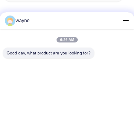
wayne
Быстрый контакт
6:26 AM
Адрес
Good day, what product are you looking for?
Но. 1, дорога Xinglong 2-ая, индустриальная зона
Guanglong, городок Chencun, Shunde, Foshan, Китай.
Телефон
86-137-9008-0227
Электронная почта
kelson@sunkings.cn
Политика конфиденциальности
|
Карта сайта
| Китай хорошо.