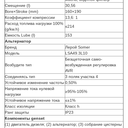
Смещение (l)
30,56
Bore×Stroke (mm)
160×190
Коэффициент компрессии
13,6: 1
Расход топлива нагрузки 100%
≤214
(g/kw.h)
Емкость Lube (l)
153
Альтернатор
Бренд
Лерой Somer
Модель
LSA49.3L10
Безщеточная само-
Возбудите тип
возбужденная регулировка
AVR
Соединяясь тип
3 поляк участка 4
Устойчивое изменение частоты
0,50%
Напряжение тока нулевой
≥95%-105%
нагрузки
Устойчивое напряжение тока
≤±1%
Класс изоляции
Класс h
Ранг защиты
IP23
Компоненты genset
(1) двигатель дизеля; (2) альтернатор; (3) собрание цистерны