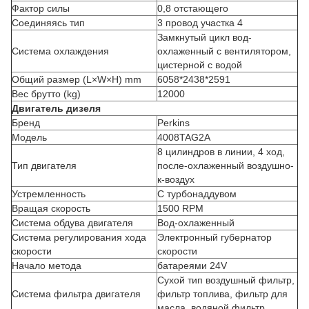
Фактор силы
0,8 отстающего
Соединяясь тип
3 провод участка 4
Замкнутый цикл вод-
Система охлаждения
охлаженный с вентилятором,
цистерной с водой
Общий размер (L×W×H) mm
6058*2438*2591
Вес брутто (kg)
12000
Двигатель дизеля
Бренд
Perkins
Модель
4008TAG2A
8 цилиндров в линии, 4 ход,
Тип двигателя
после-охлаженный воздушно-
к-воздух
Устремленность
С турбонаддувом
Вращая скорость
1500 RPM
Система обдува двигателя
Вод-охлаженный
Система регулирования хода
Электронный губернатор
скорости
скорости
Начало метода
батареями 24V
Сухой тип воздушный фильтр,
Система фильтра двигателя
фильтр топлива, фильтр для
масла, водяной фильтр