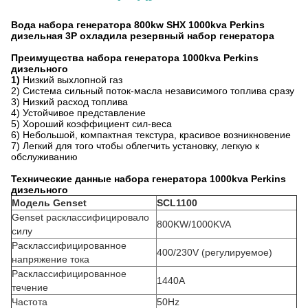
Вода набора генератора 800kw SHX 1000kva Perkins
дизельная 3P охладила резервный набор генератора
Преимущества набора генератора 1000kva Perkins
дизельного
1)
Низкий выхлопной газ
2) Система сильный поток-масла независимого топлива сразу
3) Низкий расход топлива
4) Устойчивое представление
5) Хороший коэффициент сил-веса
6) Небольшой, компактная текстура, красивое возникновение
7) Легкий для того чтобы облегчить установку, легкую к
обслуживанию
Технические данные набора генератора 1000kva Perkins
дизельного
Модель Genset
SCL1100
Genset расклассифицировало
800KW/1000KVA
силу
Расклассифицированное
400/230V (регулируемое)
напряжение тока
Расклассифицированное
1440A
течение
Частота
50Hz