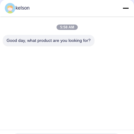
kelson
Быстрый контакт
5:58 AM
Адрес
Good day, what product are you looking for?
Но. 1, дорога Xinglong 2-ая, индустриальная зона
Guanglong, городок Chencun, Shunde, Foshan, Китай.
Телефон
86-137-9008-0227
Электронная почта
kelson@sunkings.cn
Политика конфиденциальности
|
Карта сайта
| Китай хорошо.
Качество Набор генератора Cummins дизельный Доставщик.