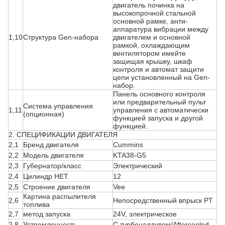
двигатель починка на
высокопрочной стальной
основной рамке, анти-
аппаратура вибрации между
1,10
Структура Gen-набора
двигателем и основной
рамкой, охлаждающим
вентилятором имейте
защищая крышку, шкаф
контроля и автомат защити
цепи установленный на Gen-
набор.
Панель основного контроля
или предварительный пульт
Система управления
1,11
управления с автоматически
(опционная)
функцией запуска и другой
функцией.
2. СПЕЦИФИКАЦИИ ДВИГАТЕЛЯ
2,1
Бренд двигателя
Cummins
2,2
Модель двигателя
KTA38-G5
2,3
Губернатор/класс
Электрический
2,4
Цилиндр НЕТ.
12
2,5
Строение двигателя
Vee
Картина распылителя
2,6
Непосредственный впрыск PT
топлива
2,7
метод запуска
24V, электрическое
2,8
Устремленность
С турбонаддувом/Aftercooled