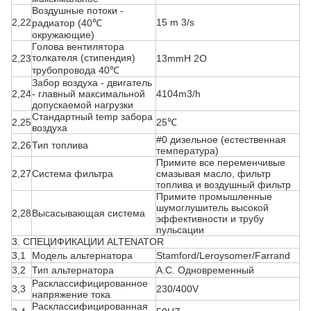
Воздушные потоки -
2,22
15 m 3/s
радиатор (40℃
окружающие)
Голова вентилятора
толкателя (стипендия)
2,23
13mmH 2O
трубопровода 40℃
Забор воздуха - двигатель
2,24
- главный максимальной
4104m3/h
допускаемой нагрузки
Стандартный temp забора
2,25
25℃
воздуха
#0 дизельное (естественная
2,26
Тип топлива
температура)
Примите все переменчивые
2,27
Система фильтра
смазывая масло, фильтр
топлива и воздушный фильтр
Примите промышленные
шумоглушитель высокой
2,28
Высасывающая система
эффективности и трубу
пульсации
3. СПЕЦИФИКАЦИИ ALTENATOR
3,1
Модель альтернатора
Stamford/Leroysomer/Farrand
3,2
Тип альтернатора
A.C. Одновременный
Расклассифицированное
3,3
230/400V
напряжение тока
Расклассифицированная