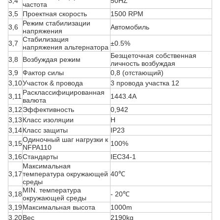
3,4
50HZ
частота
3,5
Проектная скорость
1500 RPM
Режим стабилизации
3,6
Автомобиль
напряжения
Стабилизация
3,7
±0.5%
напряжения альтернатора
Безщеточная собственная
3,8
Возбуждая режим
личность возбуждая
3,9
Фактор силы
0,8 (отстающий)
3,10
Участок & провода
3 провода участка 12
Расклассифицированная
3,11
1443.4A
валюта
3,12
Эффективность
0,942
3,13
Класс изоляции
H
3,14
Класс защиты
IP23
Одиночный шаг нагрузки к
3,15
100%
NFPA110
3,16
Стандарты
IEC34-1
Максимальная
3,17
температура окружающей
40℃
среды
MIN. температура
3,18
- 20℃
окружающей среды
3,19
Максимальная высота
1000m
3,20
Вес
2190kg