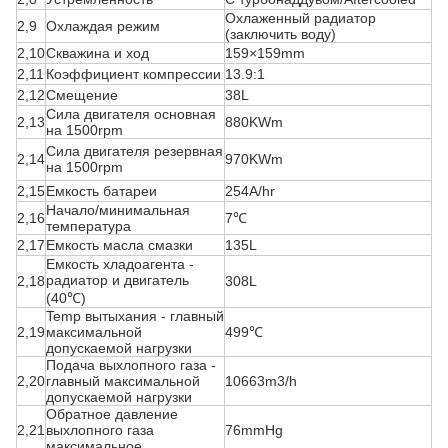
Охлаженный радиатор
2,9
Охлаждая режим
(заключить воду)
2,10
Скважина и ход
159×159mm
2,11
Коэффициент компрессии
13.9:1
2,12
Смещение
38L
Сила двигателя основная
2,13
880KWm
на 1500rpm
Сила двигателя резервная
2,14
970KWm
на 1500rpm
2,15
Емкость батареи
254A/hr
Начало/минимальная
2,16
7℃
температура
2,17
Емкость масла смазки
135L
Емкость хладоагента -
радиатор и двигатель
2,18
308L
(40℃)
Temp вытыхания - главный
2,19
максимальной
499℃
допускаемой нагрузки
Подача выхлопного газа -
2,20
главный максимальной
10663m3/h
допускаемой нагрузки
Обратное давление
2,21
выхлопного газа
76mmHg
максимальное