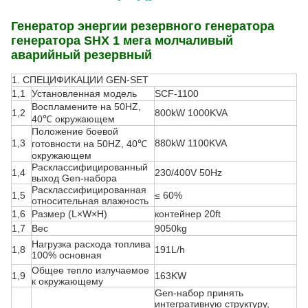
Генератор энергии резервного генератора
генератора SHX 1 мега молчаливый
аварийный резервный
1.
СПЕЦИФИКАЦИИ GEN-SET
1,1
Установленная модель
SCF-1100
Воспламените на 50HZ,
1,2
800kW 1000KVA
40℃ окружающем
Положение боевой
1,3
880kW 1100KVA
готовности на 50HZ, 40℃
окружающем
Расклассифицированный
1,4
230/400V 50Hz
выход Gen-набора
Расклассифицированная
1,5
≤ 60%
относительная влажность
1,6
Размер (L×W×H)
контейнер 20ft
1,7
Вес
9050kg
Нагрузка расхода топлива
1,8
191L/h
100% основная
Общее тепло излучаемое
1,9
163KW
к окружающему
Gen-набор принять
интегративную структуру,