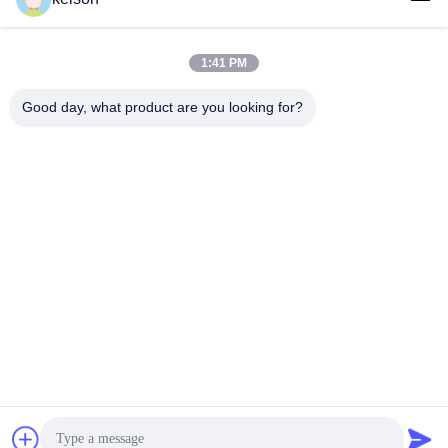
Быстрый контакт
1:41 PM
Адрес
Good day, what product are you looking for?
Но. 1, дорога Xinglong 2-ая, индустриальная зона
Guanglong, городок Chencun, Shunde, Foshan, Китай.
Телефон
86-137-9008-0227
Электронная почта
kelson@sunkings.cn
Политика конфиденциальности
|
Карта сайта
| Китай хорошо.
Качество Набор генератора Cummins дизельный Доставщик.
2022-2026 Guangdong Sunkings Electric Co., Ltd Все. Все