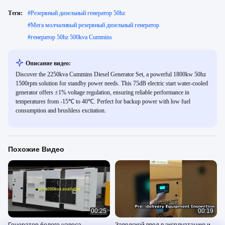
Теги:
#
Резервный дизельный генератор 50hz
#
Мега молчаливый резервный дизельный генератор
#
генератор 50hz 500kva Cummins
Описание видео:
Discover the 2250kva Cummins Diesel Generator Set, a powerful 1800kw 50hz
1500rpm solution for standby power needs. This 75dB electric start water-cooled
generator offers ±1% voltage regulation, ensuring reliable performance in
temperatures from -15℃ to 40℃. Perfect for backup power with low fuel
consumption and brushless excitation.
Похожие Видео
00:25
00:19