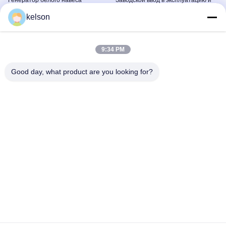
Генератор белого навеса
Заводской ввод в эксплуатацию и
испытания генераторной
静音箱
kelson
установки
设备检测
May 14, 2025
August 05, 2026
9:34 PM
Good day, what product are you looking for?
00:10
00:45
750кВ генератор Cummins
SHX 1600кВ Перкинс дизельный
генератор набор 2000кВ
静音箱
аварийного режима ожидания
Открыто
May 14, 2025
May 14, 2025
00:09
00:09
Дизельный генератор мощностью
Дизельный генератор мощностью
1 МВт мощностью 1250 кВА.
2 МВт Cummins Power Solution